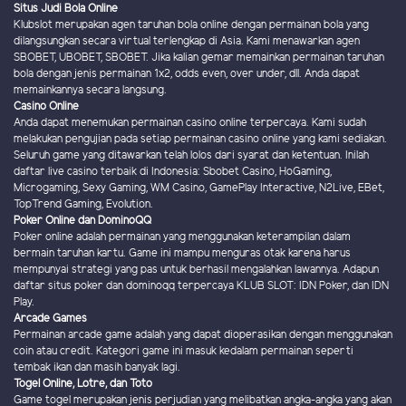
Situs Judi Bola Online
Klubslot merupakan agen taruhan bola online dengan permainan bola yang
dilangsungkan secara virtual terlengkap di Asia. Kami menawarkan agen
SBOBET, UBOBET, SBOBET. Jika kalian gemar memainkan permainan taruhan
bola dengan jenis permainan 1x2, odds even, over under, dll. Anda dapat
memainkannya secara langsung.
Casino Online
Anda dapat menemukan permainan casino online terpercaya. Kami sudah
melakukan pengujian pada setiap permainan casino online yang kami sediakan.
Seluruh game yang ditawarkan telah lolos dari syarat dan ketentuan. Inilah
daftar live casino terbaik di Indonesia: Sbobet Casino, HoGaming,
Microgaming, Sexy Gaming, WM Casino, GamePlay Interactive, N2Live, EBet,
TopTrend Gaming, Evolution.
Poker Online dan DominoQQ
Poker online adalah permainan yang menggunakan keterampilan dalam
bermain taruhan kartu. Game ini mampu menguras otak karena harus
mempunyai strategi yang pas untuk berhasil mengalahkan lawannya. Adapun
daftar situs poker dan dominoqq terpercaya KLUB SLOT: IDN Poker, dan IDN
Play.
Arcade Games
Permainan arcade game adalah yang dapat dioperasikan dengan menggunakan
coin atau credit. Kategori game ini masuk kedalam permainan seperti
tembak ikan dan masih banyak lagi.
Togel Online, Lotre, dan Toto
Game togel merupakan jenis perjudian yang melibatkan angka-angka yang akan