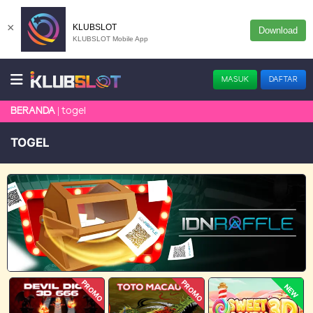
×
KLUBSLOT
Download
KLUBSLOT Mobile App
MASUK
DAFTAR
togel
BERANDA
TOGEL
PROMO
PROMO
NEW