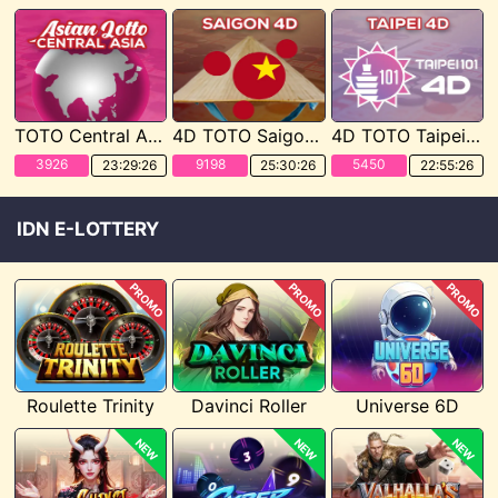
TOTO Central Asia
4D TOTO Saigon POOLS
4D TOTO Taipei POOLS
3926
9198
5450
23:29:25
25:30:25
22:55:25
IDN E-LOTTERY
PROMO
PROMO
PROMO
Roulette Trinity
Davinci Roller
Universe 6D
NEW
NEW
NEW