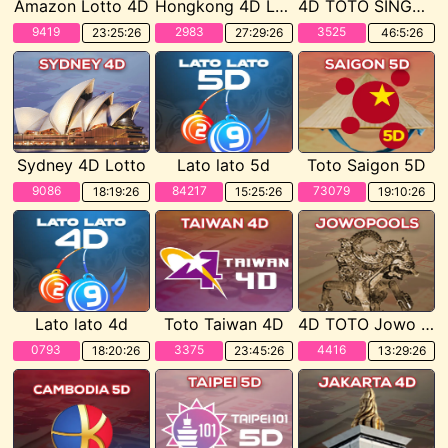
Amazon Lotto 4D
Hongkong 4D Lotto
4D TOTO SINGAPORE POOLS
9419
2983
3525
23:25:25
27:29:25
46:5:25
Sydney 4D Lotto
Lato lato 5d
Toto Saigon 5D
9086
84217
73079
18:19:25
15:25:25
19:10:25
Lato lato 4d
Toto Taiwan 4D
4D TOTO Jowo POOLS
0793
3375
4416
18:20:25
23:45:25
13:29:25