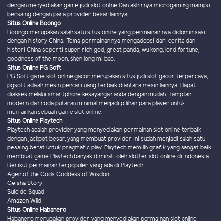
dengan menyediakan game judi slot online.Dan akhirnya microgaming mampu
bersaing dengan para provider besar lainnya.
Situs Online Boongo
Boongo merupakan salah satu situs online yang permainan nya didominisasi
dengan history China. Tema permainan nya mengadopsi dari cerita dan
histori China seperti super rich god, great panda, wu kong, lord fortune,
goodness of the moon, shen long mi bao.
Situs Online PG Soft
PG Soft game slot online gacor merupakan situs judi slot gacor terpercaya,
pgsoft adalah mesin pencari uang terbaik diantara mesin lainnya. Dapat
diakses melalui smartphone kesayangan anda dengan mudah. Tampilan
modern dan roda putaran minimal menjadi pilihan para player untuk
memainkan sebuah game slot online.
Situs Online Playtech
Playtech adalah provider yang menyediakan permainan slot online terbaik
dengan jackpot besar, yang membuat provider ini sudah menjadi salah satu
pesaing berat untuk pragmatic play. Playtech memilih grafik yang sangat baik
membuat game Playtech banyak diminati oleh slotter slot online di indonesia.
Berikut permainan terpopuler yang ada di Playtech :
Agen of the Gods Goddess of Wisdom
Geisha Story
Suicide Squad
Amazon Wild
Situs Online Habanero
Habanero merupakan provider yang menyediakan permainan slot online