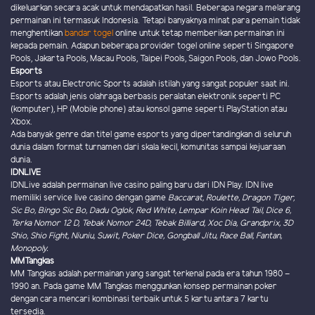
dikeluarkan secara acak untuk mendapatkan hasil. Beberapa negara melarang
permainan ini termasuk Indonesia. Tetapi banyaknya minat para pemain tidak
menghentikan
bandar togel
online untuk tetap memberikan permainan ini
kepada pemain. Adapun beberapa provider togel online seperti Singapore
Pools, Jakarta Pools, Macau Pools, Taipei Pools, Saigon Pools, dan Jowo Pools.
Esports
Esports atau Electronic Sports adalah istilah yang sangat populer saat ini.
Esports adalah jenis olahraga berbasis peralatan elektronik seperti PC
(komputer), HP (Mobile phone) atau konsol game seperti PlayStation atau
Xbox.
Ada banyak genre dan titel game esports yang dipertandingkan di seluruh
dunia dalam format turnamen dari skala kecil, komunitas sampai kejuaraan
dunia.
IDNLIVE
IDNLive adalah permainan live casino paling baru dari IDN Play. IDN live
memiliki service live casino dengan game
Baccarat, Roulette, Dragon Tiger,
Sic Bo, Bingo Sic Bo, Dadu Oglok, Red White, Lempar Koin Head Tail, Dice 6,
Terka Nomor 12 D, Tebak Nomor 24D, Tebak Billiard, Xoc Dia, Grandprix, 3D
Shio, Shio Fight, Niuniu, Suwit, Poker Dice, Gongball Jitu, Race Ball, Fantan,
Monopoly.
MMTangkas
MM Tangkas adalah permainan yang sangat terkenal pada era tahun 1980 –
1990 an. Pada game MM Tangkas menggunkan konsep permainan poker
dengan cara mencari kombinasi terbaik untuk 5 kartu antara 7 kartu
tersedia.