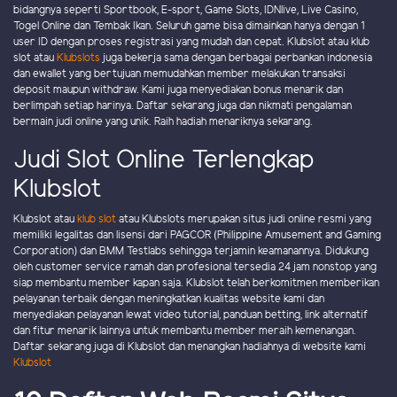
bidangnya seperti Sportbook, E-sport, Game Slots, IDNlive, Live Casino,
Togel Online dan Tembak Ikan. Seluruh game bisa dimainkan hanya dengan 1
user ID dengan proses registrasi yang mudah dan cepat. Klubslot atau klub
slot atau
Klubslots
juga bekerja sama dengan berbagai perbankan indonesia
dan ewallet yang bertujuan memudahkan member melakukan transaksi
deposit maupun withdraw. Kami juga menyediakan bonus menarik dan
berlimpah setiap harinya. Daftar sekarang juga dan nikmati pengalaman
bermain judi online yang unik. Raih hadiah menariknya sekarang.
Judi Slot Online Terlengkap
Klubslot
Klubslot atau
klub slot
atau Klubslots merupakan situs judi online resmi yang
memiliki legalitas dan lisensi dari PAGCOR (Philippine Amusement and Gaming
Corporation) dan BMM Testlabs sehingga terjamin keamanannya. Didukung
oleh customer service ramah dan profesional tersedia 24 jam nonstop yang
siap membantu member kapan saja. Klubslot telah berkomitmen memberikan
pelayanan terbaik dengan meningkatkan kualitas website kami dan
menyediakan pelayanan lewat video tutorial, panduan betting, link alternatif
dan fitur menarik lainnya untuk membantu member meraih kemenangan.
Daftar sekarang juga di Klubslot dan menangkan hadiahnya di website kami
Klubslot