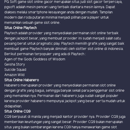
PG Soft game slot online gacor merupakan situs judi slot gacor terpercaya,
pgsoft adalah mesin pencari uang terbaik diantara mesin lainnya. Dapat
diakses melalui smartphone kesayangan anda dengan mudah. Tampilan
modern dan roda putaran minimal menjadi pilihan para player untuk
memainkan sebuah game slot online.
Situs Online Playtech
Playtech adalah provider yang menyediakan permainan slot online terbaik
dengan jackpot besar, yang membuat provider ini sudah menjadi salah satu
pesaing berat untuk pragmatic play. Playtech memilih grafik yang sangat baik
membuat game Playtech banyak diminati oleh slotter slot online di indonesia.
Berikut permainan terpopuler yang ada di Playtech :
Agen of the Gods Goddess of Wisdom
Geisha Story
Suicide Squad
Amazon Wild
Situs Online Habanero
Habanero merupakan provider yang menyediakan permainan slot online
dengan grafik yang bagus, sehingga banyak sekali para penggemar slot online
yang memainkan nya. Permainan dari habanero juga sudah sangat populer
karena provider habanero mempunyai jackpot yang besar serta mudah untuk
didapatkan.
Situs Online CQ9
CQ9 berpusat di manila yang menjadi kantor provider nya. Provider CQ9 juga
memberikan keuntungan yang sangat besar. Provider CQ9 bukan merupakan
situs yang bukan sembarangan karena CQ9 hanya menawarkan game slot