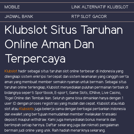
MOBILE
LINK ALTERNATIF KLUBSLOT
JADWAL BANK
RTP SLOT GACOR
Klubslot Situs Taruhan
Online Aman Dan
Terpercaya
Klubslot
hadir sebagai situs taruhan slot online terbesar di indonesia yang
dilengkapi sistem enkripsi tercepat dan sistem keamanan yang canggih serta
aman yang membuat member semakin nyaman untuk bermain. Sebagai situs
taruhan online terlengkap, Klubslot menyediakan puluhan permainan terbaik di
bidangnya seperti Sportbook, E-sport, Game Slots, IDNlive, Live Casino,
Togel Online dan Tembak Ikan. Seluruh game bisa dimainkan hanya dengan 1
user ID dengan proses registrasi yang mudah dan cepat. Klubslot atau klub
slot atau
Klubslots
juga bekerja sama dengan berbagai perbankan indonesia
dan ewallet yang bertujuan memudahkan member melakukan transaksi
deposit maupun withdraw. Kami juga menyediakan bonus menarik dan
berlimpah setiap harinya. Daftar sekarang juga dan nikmati pengalaman
bermain judi online yang unik. Raih hadiah menariknya sekarang.