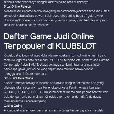
terbaik dan terpercaya dengan kualitas paling atas di kelasnya.
Situs Online Playson
Menawarkan 10 game terbaiknya yang menambahkan jackpot terbesar. Game
tersebut yaitu buffalo power, solar queen, hot coins, book of gold, divine
dragon, wolf power, 777 burnings win, diamond wins, solar temple dan yang
terakhir adalah 9 happy pharaohs.
Daftar Game Judi Online
Terpopuler di KLUBSLOT
Klubslot atau klub slot atau klubslots merupakan situs judi online resmi yang
memiliki legalitas dan lisensi dari PAGCOR (Philippine Amusement and Gaming
Corporation) dan BMM Testlabs sehingga terjamin keamanannya. Inilah
beberapa game judi online yang dapat anda mainkan hanya dengan
menggunakan 1 ID bermain saja :
Situs Judi Bola Online
Klubslot merupakan agen taruhan bola online dengan permainan bola yang
dilangsungkan secara virtual terlengkap di Asia. Kami menawarkan agen
SBOBET, UBOBET, SBOBET. Jika kalian gemar memainkan permainan taruhan
bola dengan jenis permainan 1x2, odds even, over under, dll. Anda dapat
memainkannya secara langsung.
Casino Online
Anda dapat menemukan permainan casino online terpercaya. Kami sudah