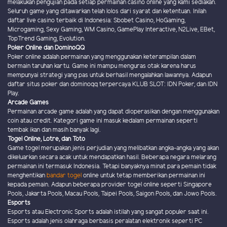
melakukan pengujian pada setiap permainan casino online yang kami sediakan.
Seluruh game yang ditawarkan telah lolos dari syarat dan ketentuan. Inilah
daftar live casino terbaik di Indonesia: Sbobet Casino, HoGaming,
Microgaming, Sexy Gaming, WM Casino, GamePlay Interactive, N2Live, EBet,
TopTrend Gaming, Evolution.
Poker Online dan DominoQQ
Poker online adalah permainan yang menggunakan keterampilan dalam
bermain taruhan kartu. Game ini mampu menguras otak karena harus
mempunyai strategi yang pas untuk berhasil mengalahkan lawannya. Adapun
daftar situs poker dan dominoqq terpercaya KLUB SLOT: IDN Poker, dan IDN
Play.
Arcade Games
Permainan arcade game adalah yang dapat dioperasikan dengan menggunakan
coin atau credit. Kategori game ini masuk kedalam permainan seperti
tembak ikan dan masih banyak lagi.
Togel Online, Lotre, dan Toto
Game togel merupakan jenis perjudian yang melibatkan angka-angka yang akan
dikeluarkan secara acak untuk mendapatkan hasil. Beberapa negara melarang
permainan ini termasuk Indonesia. Tetapi banyaknya minat para pemain tidak
menghentikan
bandar togel
online untuk tetap memberikan permainan ini
kepada pemain. Adapun beberapa provider togel online seperti Singapore
Pools, Jakarta Pools, Macau Pools, Taipei Pools, Saigon Pools, dan Jowo Pools.
Esports
Esports atau Electronic Sports adalah istilah yang sangat populer saat ini.
Esports adalah jenis olahraga berbasis peralatan elektronik seperti PC