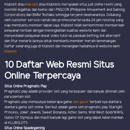
Klubslot atau
klub slot
atau Klubslots merupakan situs judi online resmi yang
memiliki legalitas dan lisensi dari PAGCOR (Philippine Amusement and Gaming
Corporation) dan BMM Testlabs sehingga terjamin keamanannya. Didukung
oleh customer service ramah dan profesional tersedia 24 jam nonstop yang
siap membantu member kapan saja. Klubslot telah berkomitmen memberikan
pelayanan terbaik dengan meningkatkan kualitas website kami dan
menyediakan pelayanan lewat video tutorial, panduan betting, link alternatif
dan fitur menarik lainnya untuk membantu member meraih kemenangan.
Daftar sekarang juga di Klubslot dan menangkan hadiahnya di website kami
Klubslot
10 Daftar Web Resmi Situs
Online Terpercaya
Situs Online Pragmatic Play
Pragmatic play adalah provider slot yang terpopuler dan banyak diminati oleh
para pemain slot.
Pragmatic play mempunyai beberapa game
slot gacor
terbaik nya diantara
diantara game slot online. Berikut adalah game slot pragmatic play Starlight
Princess, Joker Jewels, Sweet Bonanza, Aztec Gems, Wild West Gold/WWG,
Gates Of Olympus dan masih banyak lagi game slot yang dapat kalian mainkan
di KLUBSLOTS
Situs Online Spadegaming