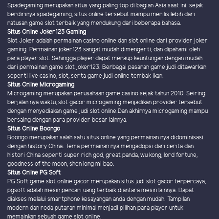
Spadegaming merupakan situs yang paling top di bagian Asia saat ini. sejak
berdirinya spadegaming, situs online tersebut mampu merilis lebih dari
ratusan game slot terbaik yang mendukung dari beberapa bahasa.
Situs Online Joker123 Gaming
Slot Joker adalah permainan casino online dan slot online dari provider joker
gaming. Permainan joker123 sangat mudah dimengerti, dan dipahami oleh
para player slot. Sehingga player dapat meraup keuntungan dengan mudah
dari permainan game slot joker123. Berbagai pasaran game judi ditawarkan
seperti live casino, slot, serta game judi online tembak ikan.
Situs Online Microgaming
Microgaming merupakan perusahaan game casino sejak tahun 2010. Seiring
berjalan nya waktu, slot gacor microgaming menjadikan provider tersebut
dengan menyediakan game judi slot online.Dan akhirnya microgaming mampu
bersaing dengan para provider besar lainnya.
Situs Online Boongo
Boongo merupakan salah satu situs online yang permainan nya didominisasi
dengan history China. Tema permainan nya mengadopsi dari cerita dan
histori China seperti super rich god, great panda, wu kong, lord fortune,
goodness of the moon, shen long mi bao.
Situs Online PG Soft
PG Soft game slot online gacor merupakan situs judi slot gacor terpercaya,
pgsoft adalah mesin pencari uang terbaik diantara mesin lainnya. Dapat
diakses melalui smartphone kesayangan anda dengan mudah. Tampilan
modern dan roda putaran minimal menjadi pilihan para player untuk
memainkan sebuah game slot online.