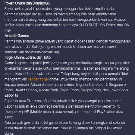
Poker Online dan DominoQQ
Poker online adalah permainan yang menggunakan keterampilan dalam
bermain taruhan kartu. Game ini mampu menguras otak karena harus
mempunyai strategi yang pas untuk berhasil mengalahkan lawannya. Adapun
daftar situs poker dan dominoqq terpercaya KLUB SLOT: IDN Poker, dan IDN
Play.
Arcade Games
Permainan arcade game adalah yang dapat dioperasikan dengan menggunakan
coin atau credit. Kategori game ini masuk kedalam permainan seperti
tembak ikan dan masih banyak lagi.
Togel Online, Lotre, dan Toto
Game togel merupakan jenis perjudian yang melibatkan angka-angka yang akan
dikeluarkan secara acak untuk mendapatkan hasil. Beberapa negara melarang
permainan ini termasuk Indonesia. Tetapi banyaknya minat para pemain tidak
menghentikan
bandar togel
online untuk tetap memberikan permainan ini
kepada pemain. Adapun beberapa provider togel online seperti Singapore
Pools, Jakarta Pools, Macau Pools, Taipei Pools, Saigon Pools, dan Jowo Pools.
Esports
Esports atau Electronic Sports adalah istilah yang sangat populer saat ini.
Esports adalah jenis olahraga berbasis peralatan elektronik seperti PC
(komputer), HP (Mobile phone) atau konsol game seperti PlayStation atau
Xbox.
Ada banyak genre dan titel game esports yang dipertandingkan di seluruh
dunia dalam format turnamen dari skala kecil, komunitas sampai kejuaraan
dunia.