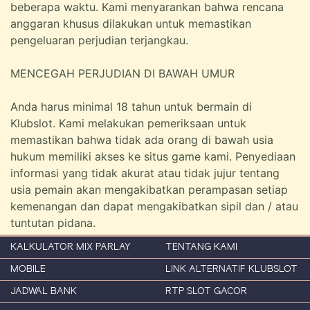
beberapa waktu. Kami menyarankan bahwa rencana
anggaran khusus dilakukan untuk memastikan
pengeluaran perjudian terjangkau.
MENCEGAH PERJUDIAN DI BAWAH UMUR
Anda harus minimal 18 tahun untuk bermain di
Klubslot. Kami melakukan pemeriksaan untuk
memastikan bahwa tidak ada orang di bawah usia
hukum memiliki akses ke situs game kami. Penyediaan
informasi yang tidak akurat atau tidak jujur tentang
usia pemain akan mengakibatkan perampasan setiap
kemenangan dan dapat mengakibatkan sipil dan / atau
tuntutan pidana.
KALKULATOR MIX PARLAY
TENTANG KAMI
MOBILE
LINK ALTERNATIF KLUBSLOT
JADWAL BANK
RTP SLOT GACOR